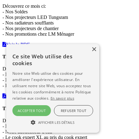
Découvrez ce mois ci:
- Nos Soldes
- Nos projecteurs LED Tungsram
- Nos radiateurs soufflants
- Nos projecteurs de chantier
- Nos promotions chez LM Ménager
Voir le PDF
×
Ce site Web utilise des
Thibal News - Janvier 2021
cookies
Découvrez ce mois ci:
Notre site Web utilise des cookies pour
- Nos meilleurs vœux pour cette année 2021
améliorer l'expérience utilisateur. En
- Notre nouveauté de manchons isolés
- La literie chez LM Ménager
utilisant notre site Web, vous acceptez tous
les cookies conformément à notre Politique
Voir le PDF
relative aux cookies.
En savoir plus
Thibal News - Décembre 2020
ACCEPTER TOUT
REFUSER TOUT
Découvrez ce mois ci :
AFFICHER LES DÉTAILS
- Notre robot piscine
- Notre adoucisseur d'eau
- Le cook expert XL au pris du cook expert