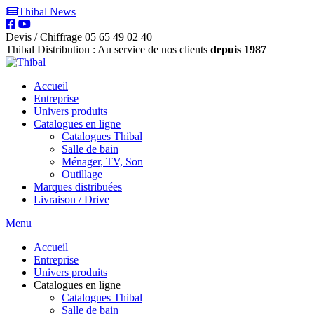
Thibal News
Devis / Chiffrage
05 65 49 02 40
Thibal Distribution : Au service de nos clients
depuis 1987
Accueil
Entreprise
Univers produits
Catalogues en ligne
Catalogues Thibal
Salle de bain
Ménager, TV, Son
Outillage
Marques distribuées
Livraison / Drive
Menu
Accueil
Entreprise
Univers produits
Catalogues en ligne
Catalogues Thibal
Salle de bain