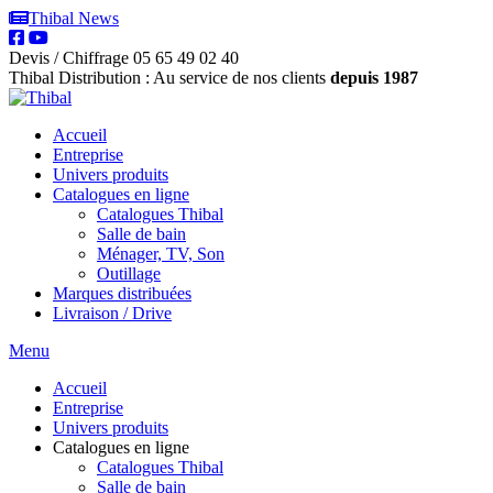
Thibal News
Devis / Chiffrage
05 65 49 02 40
Thibal Distribution : Au service de nos clients
depuis 1987
Accueil
Entreprise
Univers produits
Catalogues en ligne
Catalogues Thibal
Salle de bain
Ménager, TV, Son
Outillage
Marques distribuées
Livraison / Drive
Menu
Accueil
Entreprise
Univers produits
Catalogues en ligne
Catalogues Thibal
Salle de bain