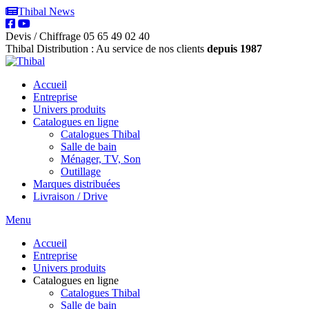
Thibal News
Devis / Chiffrage
05 65 49 02 40
Thibal Distribution : Au service de nos clients
depuis 1987
Accueil
Entreprise
Univers produits
Catalogues en ligne
Catalogues Thibal
Salle de bain
Ménager, TV, Son
Outillage
Marques distribuées
Livraison / Drive
Menu
Accueil
Entreprise
Univers produits
Catalogues en ligne
Catalogues Thibal
Salle de bain