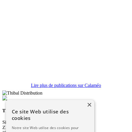
Lire plus de publications sur Calaméo
×
Thibal Distribution
Ce site Web utilise des
cookies
Siège social & Agence de Saint-Affrique
ZI Les Cazes
Notre site Web utilise des cookies pour