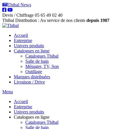
Thibal News
Devis / Chiffrage
05 65 49 02 40
Thibal Distribution : Au service de nos clients
depuis 1987
Accueil
Entreprise
Univers produits
Catalogues en ligne
Catalogues Thibal
Salle de bain
Ménager, TV, Son
Outillage
Marques distribuées
Livraison / Drive
Menu
Accueil
Entreprise
Univers produits
Catalogues en ligne
Catalogues Thibal
Salle de bain