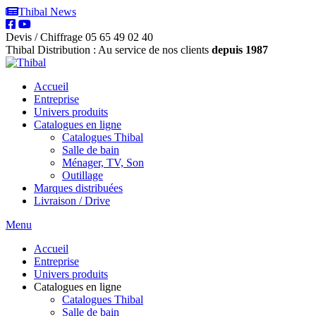
Thibal News
Devis / Chiffrage
05 65 49 02 40
Thibal Distribution : Au service de nos clients
depuis 1987
Accueil
Entreprise
Univers produits
Catalogues en ligne
Catalogues Thibal
Salle de bain
Ménager, TV, Son
Outillage
Marques distribuées
Livraison / Drive
Menu
Accueil
Entreprise
Univers produits
Catalogues en ligne
Catalogues Thibal
Salle de bain