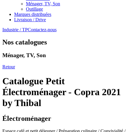
Ménager, TV, Son
Outillage
Marques distribuées
Livraison / Drive
Industrie / TP
Contactez-nous
Nos catalogues
Ménager, TV, Son
Retour
Catalogue Petit
Électroménager - Copra 2021
by Thibal
Électroménager
Espace café et petit déjeuner / Préparation culinaire / Convivialité /